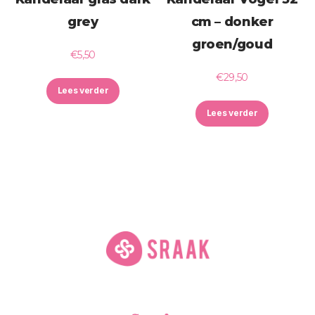
grey
cm – donker
groen/goud
€
5,50
€
29,50
Lees verder
Lees verder