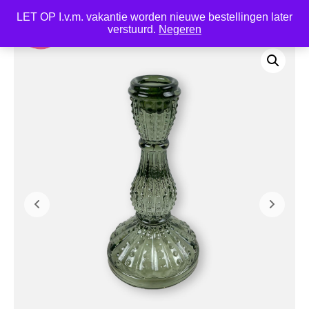
LET OP I.v.m. vakantie worden nieuwe bestellingen later
0
verstuurd.
Negeren