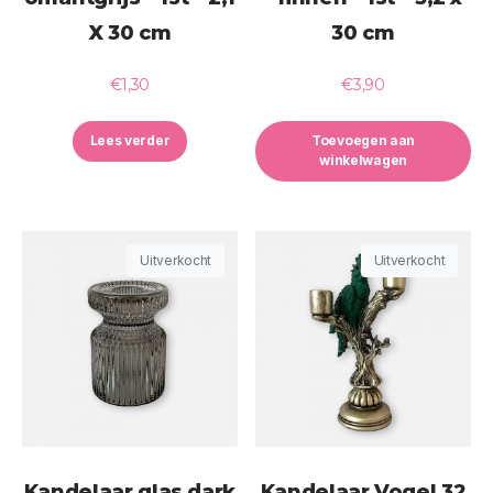
X 30 cm
30 cm
€
1,30
€
3,90
Lees verder
Toevoegen aan
winkelwagen
Uitverkocht
Uitverkocht
Kandelaar glas dark
Kandelaar Vogel 32