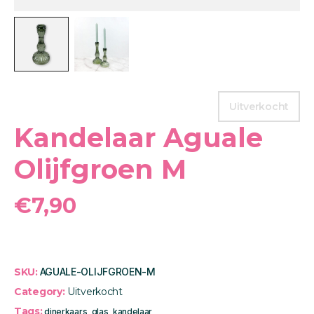
Uitverkocht
Kandelaar Aguale
Olijfgroen M
€
7,90
SKU:
AGUALE-OLIJFGROEN-M
Category:
Uitverkocht
Tags:
dinerkaars
,
glas
,
kandelaar