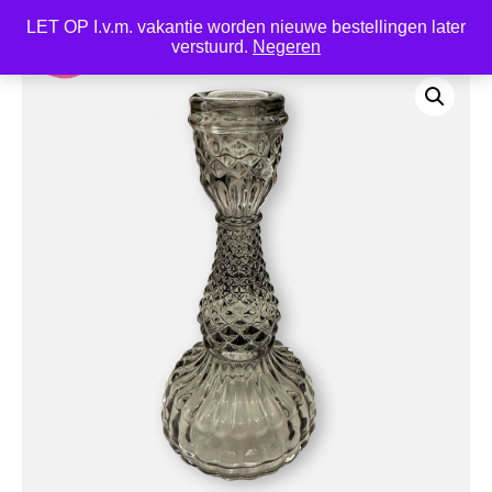
LET OP I.v.m. vakantie worden nieuwe bestellingen later
0
verstuurd.
Negeren