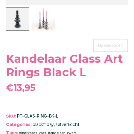
Uitverkocht
Kandelaar Glass Art
Rings Black L
€
13,95
SKU:
PT-GLAS-RING-BK-L
Categories:
blackfriday
,
Uitverkocht
Tags:
dinerkaars
,
glas
,
kandelaar
,
zwart