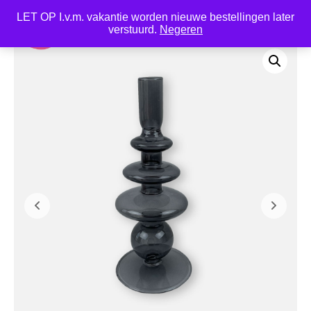
LET OP I.v.m. vakantie worden nieuwe bestellingen later
0
verstuurd.
Negeren